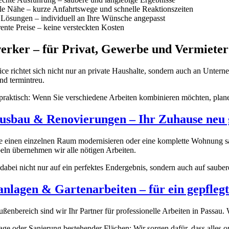
e Nähe – kurze Anfahrtswege und schnelle Reaktionszeiten
 Lösungen – individuell an Ihre Wünsche angepasst
ente Preise – keine versteckten Kosten
rker – für Privat, Gewerbe und Vermieter
ice richtet sich nicht nur an private Haushalte, sondern auch an Unt
nd termintreu.
raktisch: Wenn Sie verschiedene Arbeiten kombinieren möchten, planen
usbau & Renovierungen – Ihr Zuhause neu 
ie einen einzelnen Raum modernisieren oder eine komplette Wohnung sa
ln übernehmen wir alle nötigen Arbeiten.
dabei nicht nur auf ein perfektes Endergebnis, sondern auch auf sauber
nlagen & Gartenarbeiten – für ein gepflegt
enbereich sind wir Ihr Partner für professionelle Arbeiten in Passau. 
e oder Sanierung bestehender Flächen: Wir sorgen dafür, dass alles op