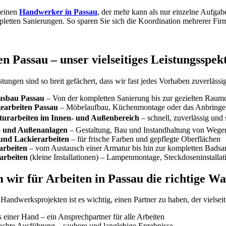
 einen
Handwerker in Passau
, der mehr kann als nur einzelne Aufgab
pletten Sanierungen. So sparen Sie sich die Koordination mehrerer Fir
en Passau – unser vielseitiges Leistungsspe
tungen sind so breit gefächert, dass wir fast jedes Vorhaben zuverläs
usbau Passau
– Von der kompletten Sanierung bis zur gezielten Rau
earbeiten Passau
– Möbelaufbau, Küchenmontage oder das Anbringen
turarbeiten im Innen- und Außenbereich
– schnell, zuverlässig und
- und Außenanlagen
– Gestaltung, Bau und Instandhaltung von Wege
und Lackierarbeiten
– für frische Farben und gepflegte Oberflächen
arbeiten
– vom Austausch einer Armatur bis hin zur kompletten Badsa
arbeiten
(kleine Installationen) – Lampenmontage, Steckdoseninstalla
wir für Arbeiten in Passau die richtige Wah
Handwerksprojekten ist es wichtig, einen Partner zu haben, der vielseiti
 einer Hand – ein Ansprechpartner für alle Arbeiten
chte Ausführung – saubere und langlebige Ergebnisse