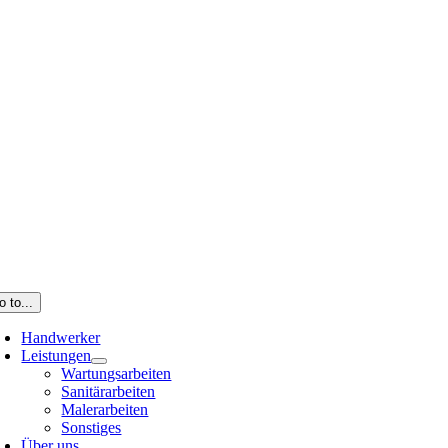
o to...
Handwerker
Leistungen
Wartungsarbeiten
Sanitärarbeiten
Malerarbeiten
Sonstiges
Über uns